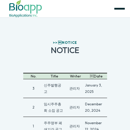
>> NOTICE
NOTICE
No.
Title
Writer
Date
신주발행공
January 3,
3
관리자
고
2025
임시주주총
December
2
관리자
회 소집 공고
20, 2024
주주명부 폐
November
1
관리자
쇄기간 공고
12, 2024